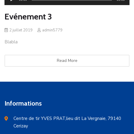
audio
Evénement 3
2 juillet 2019
admin5779
Blabla
Read More
Informations
Centre de tir YVES PRAT,lieu dit La Vergnaie, 79140
Cerizay